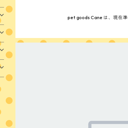
pet goods Cane は、